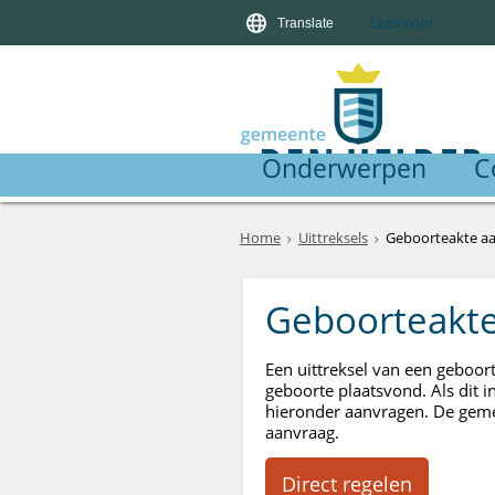
Lees voor
Translate
Onderwerpen
C
Home
Uittreksels
Geboorteakte a
Geboorteakt
Een uittreksel van een geboor
geboorte plaatsvond. Als dit 
hieronder aanvragen. De geme
aanvraag.
Direct regelen