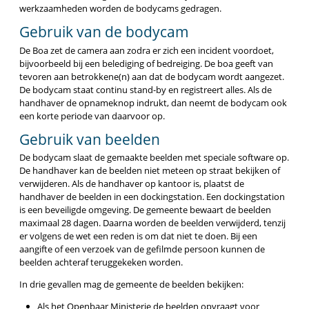
werkzaamheden worden de bodycams gedragen.
Gebruik van de bodycam
De Boa zet de camera aan zodra er zich een incident voordoet,
bijvoorbeeld bij een belediging of bedreiging. De boa geeft van
tevoren aan betrokkene(n) aan dat de bodycam wordt aangezet.
De bodycam staat continu stand-by en registreert alles. Als de
handhaver de opnameknop indrukt, dan neemt de bodycam ook
een korte periode van daarvoor op.
Gebruik van beelden
De bodycam slaat de gemaakte beelden met speciale software op.
De handhaver kan de beelden niet meteen op straat bekijken of
verwijderen. Als de handhaver op kantoor is, plaatst de
handhaver de beelden in een dockingstation. Een dockingstation
is een beveiligde omgeving. De gemeente bewaart de beelden
maximaal 28 dagen. Daarna worden de beelden verwijderd, tenzij
er volgens de wet een reden is om dat niet te doen. Bij een
aangifte of een verzoek van de gefilmde persoon kunnen de
beelden achteraf teruggekeken worden.
In drie gevallen mag de gemeente de beelden bekijken:
Als het Openbaar Ministerie de beelden opvraagt voor