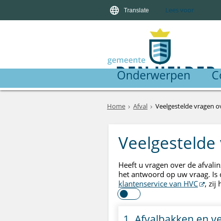
Lees voor
Translate
Onderwerpen
C
Home
Afval
Veelgestelde vragen ov
Veelgestelde 
Heeft u vragen over de afvalin
het antwoord op uw vraag. Is 
klantenservice van HVC
, zi
1. Afvalbakken en v