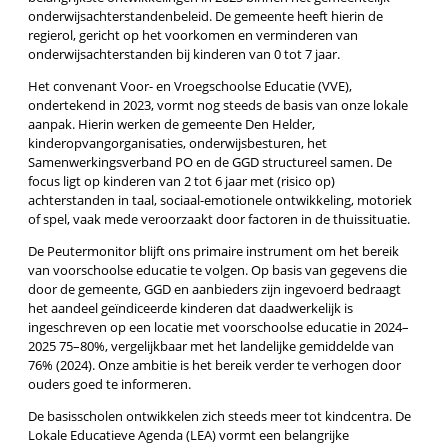
onderwijsachterstandenbeleid. De gemeente heeft hierin de
regierol, gericht op het voorkomen en verminderen van
onderwijsachterstanden bij kinderen van 0 tot 7 jaar.
Het convenant Voor- en Vroegschoolse Educatie (VVE),
ondertekend in 2023, vormt nog steeds de basis van onze lokale
aanpak. Hierin werken de gemeente Den Helder,
kinderopvangorganisaties, onderwijsbesturen, het
Samenwerkingsverband PO en de GGD structureel samen. De
focus ligt op kinderen van 2 tot 6 jaar met (risico op)
achterstanden in taal, sociaal-emotionele ontwikkeling, motoriek
of spel, vaak mede veroorzaakt door factoren in de thuissituatie.
De Peutermonitor blijft ons primaire instrument om het bereik
van voorschoolse educatie te volgen. Op basis van gegevens die
door de gemeente, GGD en aanbieders zijn ingevoerd bedraagt
het aandeel geïndiceerde kinderen dat daadwerkelijk is
ingeschreven op een locatie met voorschoolse educatie in 2024–
2025 75–80%, vergelijkbaar met het landelijke gemiddelde van
76% (2024). Onze ambitie is het bereik verder te verhogen door
ouders goed te informeren.
De basisscholen ontwikkelen zich steeds meer tot kindcentra. De
Lokale Educatieve Agenda (LEA) vormt een belangrijke