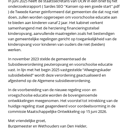
In juni 2025 heeft de staatssecretaris van OCW in een brief bij het
onderzoeksrapport ( Sardes SEO ''Kansen op een goede start''.pdf
) de Tweede Kamer geïnformeerd dat gemeenten die dat nog niet
doen, zullen worden opgeroepen om voorschoolse educatie aan
te bieden aan kinderen vanaf 2 jaar. Het kabinet verkent
samenhangend met de herziening financieringsstelsel
kinderopvang, aanvullende maatregelen zoals het bestendigen
van gemeentelijke regelingen gericht op toegankelijkheid van de
kinderopvang voor kinderen van ouders die niet (beiden)
werken.
In november 2023 stelde de gemeenteraad de
Subsidieverordening peuteropvang en voorschoolse educatie
vast. In lijn met het begin 2025 vastgestelde “Afwegingskader
subsidiebeleid” wordt deze verordening geactualiseerd en
afgestemd op de Algemene subsidieverordening.
In de voorbereiding van de nieuwe regeling voor- en
vroegschoolse educatie worden de bovengenoemde
ontwikkelingen meegenomen. Het voorstel tot intrekking van de
huidige regeling staat geagendeerd voor oordeelsvorming in de
commissie Maatschappelijke Ontwikkeling op 15 juni 2026.
Met vriendelijke groet,
Burgemeester en Wethouders van Den Helder,