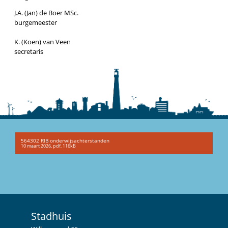
J.A. (Jan) de Boer MSc.
burgemeester
K. (Koen) van Veen
secretaris
564302 RIB onderwijsachterstanden
10 maart 2026,
pdf
, 116kB
Stadhuis